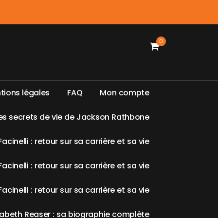
0
n
t
i
o
n
s
l
é
g
a
l
e
s
F
A
Q
M
o
n
c
o
m
p
t
e
e
s
s
e
c
r
e
t
s
d
e
v
i
e
d
e
J
a
c
k
s
o
n
R
a
t
h
b
o
n
e
F
a
c
i
n
e
l
l
i
:
r
e
t
o
u
r
s
u
r
s
a
c
a
r
r
i
è
r
e
e
t
s
a
v
i
e
F
a
c
i
n
e
l
l
i
:
r
e
t
o
u
r
s
u
r
s
a
c
a
r
r
i
è
r
e
e
t
s
a
v
i
e
F
a
c
i
n
e
l
l
i
:
r
e
t
o
u
r
s
u
r
s
a
c
a
r
r
i
è
r
e
e
t
s
a
v
i
e
a
b
e
t
h
R
e
a
s
e
r
:
s
a
b
i
o
g
r
a
p
h
i
e
c
o
m
p
l
è
t
e