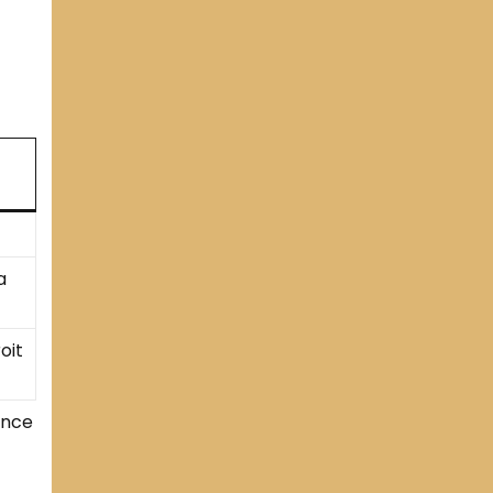
a
oit
ence