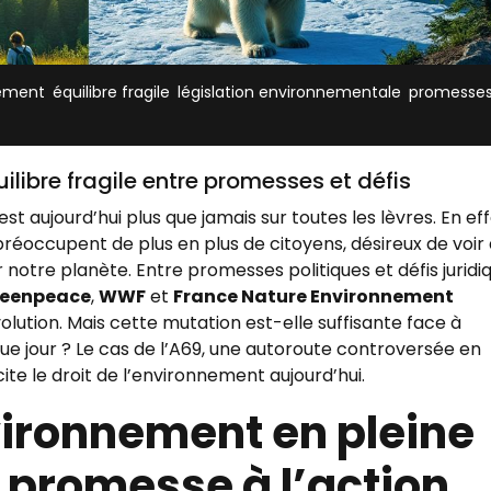
,
,
,
ement
équilibre fragile
législation environnementale
promesses
uilibre fragile entre promesses et défis
st aujourd’hui plus que jamais sur toutes les lèvres. En eff
 préoccupent de plus en plus de citoyens, désireux de voir
notre planète. Entre promesses politiques et défis juridiq
eenpeace
,
WWF
et
France Nature Environnement
olution. Mais cette mutation est-elle suffisante face à
que jour ? Le cas de l’A69, une autoroute controversée en
cite le droit de l’environnement aujourd’hui.
nvironnement en pleine
a promesse à l’action