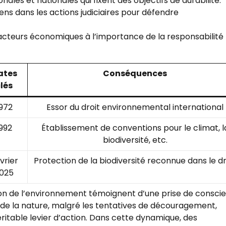
ales et nationales qui fixent des objectifs de durabilité.
ens dans les actions judiciaires pour défendre
 acteurs économiques à l’importance de la responsabilité
ates
Conséquences
lés
972
Essor du droit environnemental international
992
Établissement de conventions pour le climat, l
biodiversité, etc.
vrier
Protection de la biodiversité reconnue dans le dr
025
ion de l’environnement témoignent d’une prise de consci
 de la nature, malgré les tentatives de découragement,
ritable levier d’action. Dans cette dynamique, des