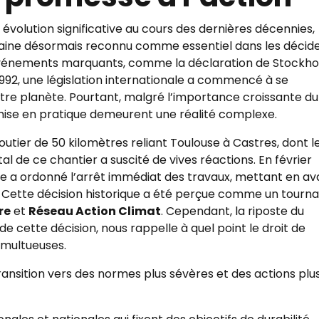
évolution significative au cours des dernières décennies,
ine désormais reconnu comme essentiel dans les décid
rs événements marquants, comme la déclaration de Stockh
992, une législation internationale a commencé à se
otre planète. Pourtant, malgré l’importance croissante du
 mise en pratique demeurent une réalité complexe.
outier de 50 kilomètres reliant Toulouse à Castres, dont l
l de ce chantier a suscité de vives réactions. En février
use a ordonné l’arrêt immédiat des travaux, mettant en av
. Cette décision historique a été perçue comme un tourn
re
et
Réseau Action Climat
. Cependant, la riposte du
 de cette décision, nous rappelle à quel point le droit de
umultueuses.
ransition vers des normes plus sévères et des actions plu