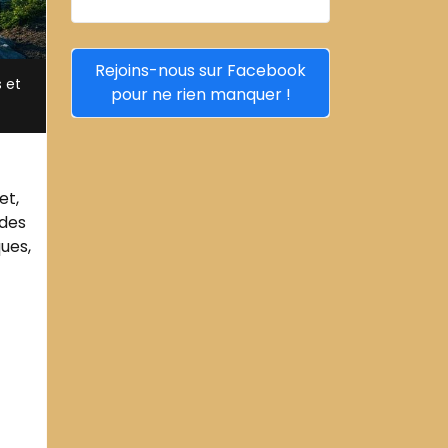
Rejoins-nous sur Facebook
 et
pour ne rien manquer !
et,
 des
ues,