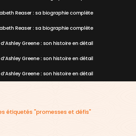
a
b
e
t
h
R
e
a
s
e
r
:
s
a
b
i
o
g
r
a
p
h
i
e
c
o
m
p
l
è
t
e
a
b
e
t
h
R
e
a
s
e
r
:
s
a
b
i
o
g
r
a
p
h
i
e
c
o
m
p
l
è
t
e
d
’
A
s
h
l
e
y
G
r
e
e
n
e
:
s
o
n
h
i
s
t
o
i
r
e
e
n
d
é
t
a
i
l
d
’
A
s
h
l
e
y
G
r
e
e
n
e
:
s
o
n
h
i
s
t
o
i
r
e
e
n
d
é
t
a
i
l
d
’
A
s
h
l
e
y
G
r
e
e
n
e
:
s
o
n
h
i
s
t
o
i
r
e
e
n
d
é
t
a
i
l
les étiquetés "promesses et défis"