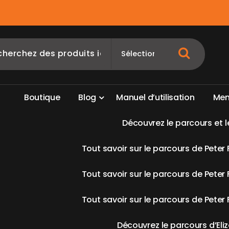
B
o
u
t
i
q
u
e
B
l
o
g
M
a
n
u
e
l
d
’
u
t
i
l
i
s
a
t
i
o
n
M
e
D
é
c
o
u
v
r
e
z
l
e
p
a
r
c
o
u
r
s
e
t
l
T
o
u
t
s
a
v
o
i
r
s
u
r
l
e
p
a
r
c
o
u
r
s
d
e
P
e
t
e
r
T
o
u
t
s
a
v
o
i
r
s
u
r
l
e
p
a
r
c
o
u
r
s
d
e
P
e
t
e
r
T
o
u
t
s
a
v
o
i
r
s
u
r
l
e
p
a
r
c
o
u
r
s
d
e
P
e
t
e
r
D
é
c
o
u
v
r
e
z
l
e
p
a
r
c
o
u
r
s
d
’
E
l
i
z