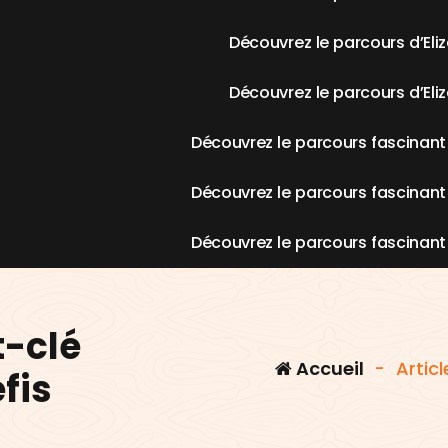
D
é
c
o
u
v
r
e
z
l
e
p
a
r
c
o
u
r
s
d
’
E
l
i
z
D
é
c
o
u
v
r
e
z
l
e
p
a
r
c
o
u
r
s
d
’
E
l
i
z
D
é
c
o
u
v
r
e
z
l
e
p
a
r
c
o
u
r
s
f
a
s
c
i
n
a
n
t
D
é
c
o
u
v
r
e
z
l
e
p
a
r
c
o
u
r
s
f
a
s
c
i
n
a
n
t
D
é
c
o
u
v
r
e
z
l
e
p
a
r
c
o
u
r
s
f
a
s
c
i
n
a
n
t
t-clé
Accueil
-
Artic
fis