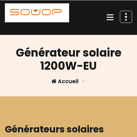
Aller
au
contenu
Batteries et générateur Souop et panneaux solaires portables
Souop
Générateur solaire
1200W-EU
Accueil
-
Générateurs solaires