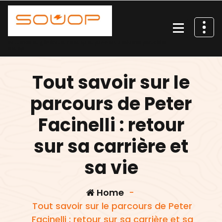
Skip
to
content
Batteries et générateur Souop et panneaux solaires portables
Souop
Tout savoir sur le
parcours de Peter
Facinelli : retour
sur sa carrière et
sa vie
Home
-
Tout savoir sur le parcours de Peter
Facinelli : retour sur sa carrière et sa