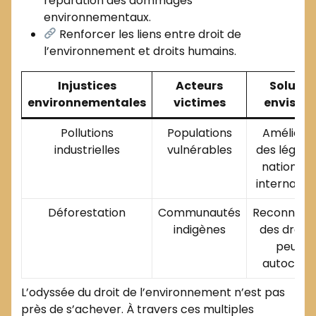
réparation des dommages
environnementaux.
Renforcer les liens entre droit de
l’environnement et droits humains.
Injustices
Acteurs
Solutio
environnementales
victimes
envisag
Pollutions
Populations
Améliorat
industrielles
vulnérables
des législa
nationale
internatio
Déforestation
Communautés
Reconnais
indigènes
des droits
peuple
autochto
L’odyssée du droit de l’environnement n’est pas
près de s’achever. À travers ces multiples