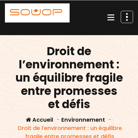
Aller
au
contenu
Batteries et générateur Souop et panneaux solaires portables
Souop
Droit de
l’environnement :
un équilibre fragile
entre promesses
et défis
Accueil
-
Environnement
-
Droit de l’environnement : un équilibre
fragile entre promesses et défis