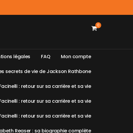
0
n
t
i
o
n
s
l
é
g
a
l
e
s
F
A
Q
M
o
n
c
o
m
p
t
e
e
s
s
e
c
r
e
t
s
d
e
v
i
e
d
e
J
a
c
k
s
o
n
R
a
t
h
b
o
n
e
F
a
c
i
n
e
l
l
i
:
r
e
t
o
u
r
s
u
r
s
a
c
a
r
r
i
è
r
e
e
t
s
a
v
i
e
F
a
c
i
n
e
l
l
i
:
r
e
t
o
u
r
s
u
r
s
a
c
a
r
r
i
è
r
e
e
t
s
a
v
i
e
F
a
c
i
n
e
l
l
i
:
r
e
t
o
u
r
s
u
r
s
a
c
a
r
r
i
è
r
e
e
t
s
a
v
i
e
a
b
e
t
h
R
e
a
s
e
r
:
s
a
b
i
o
g
r
a
p
h
i
e
c
o
m
p
l
è
t
e