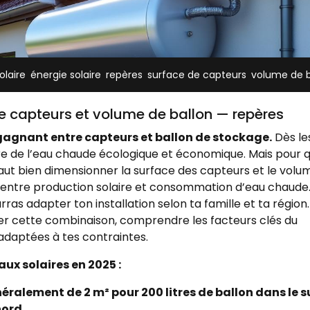
,
,
,
,
laire
énergie solaire
repères
surface de capteurs
volume de b
de capteurs et volume de ballon — repères
 gagnant entre capteurs et ballon de stockage.
Dès le
re de l’eau chaude écologique et économique. Mais pour 
faut bien dimensionner la surface des capteurs et le volu
re entre production solaire et consommation d’eau chaude
ras adapter ton installation selon ta famille et ta région.
iser cette combinaison, comprendre les facteurs clés du
adaptées à tes contraintes.
aux solaires en 2025 :
éralement de 2 m² pour 200 litres de ballon dans le 
nord.