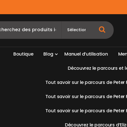
B
o
u
t
i
q
u
e
B
l
o
g
M
a
n
u
e
l
d
’
u
t
i
l
i
s
a
t
i
o
n
M
e
D
é
c
o
u
v
r
e
z
l
e
p
a
r
c
o
u
r
s
e
t
l
T
o
u
t
s
a
v
o
i
r
s
u
r
l
e
p
a
r
c
o
u
r
s
d
e
P
e
t
e
r
T
o
u
t
s
a
v
o
i
r
s
u
r
l
e
p
a
r
c
o
u
r
s
d
e
P
e
t
e
r
T
o
u
t
s
a
v
o
i
r
s
u
r
l
e
p
a
r
c
o
u
r
s
d
e
P
e
t
e
r
D
é
c
o
u
v
r
e
z
l
e
p
a
r
c
o
u
r
s
d
’
E
l
i
z