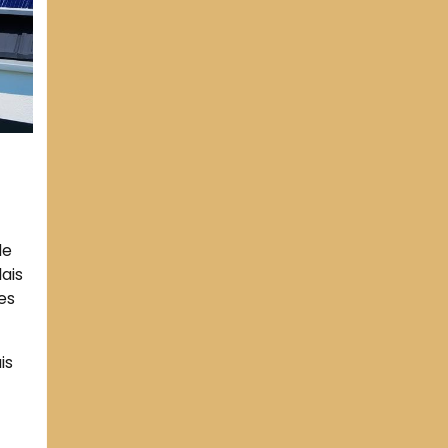
de
ais
es
is