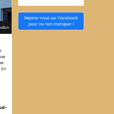
Rejoins-nous sur Facebook
pour ne rien manquer !
allon
s
que
me
. En
sud-