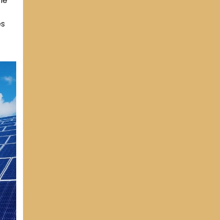
le
es