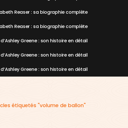
a
b
e
t
h
R
e
a
s
e
r
:
s
a
b
i
o
g
r
a
p
h
i
e
c
o
m
p
l
è
t
e
a
b
e
t
h
R
e
a
s
e
r
:
s
a
b
i
o
g
r
a
p
h
i
e
c
o
m
p
l
è
t
e
d
’
A
s
h
l
e
y
G
r
e
e
n
e
:
s
o
n
h
i
s
t
o
i
r
e
e
n
d
é
t
a
i
l
d
’
A
s
h
l
e
y
G
r
e
e
n
e
:
s
o
n
h
i
s
t
o
i
r
e
e
n
d
é
t
a
i
l
d
’
A
s
h
l
e
y
G
r
e
e
n
e
:
s
o
n
h
i
s
t
o
i
r
e
e
n
d
é
t
a
i
l
icles étiquetés "volume de ballon"