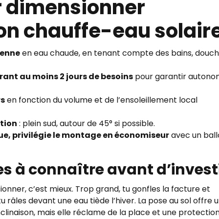
r dimensionner
on chauffe-eau solair
ienne
en eau chaude, en tenant compte des bains, douc
rant au moins 2 jours de besoins
pour garantir autono
rs
en fonction du volume et de l’ensoleillement local
ation
: plein sud, autour de 45° si possible.
que, privilégie le montage en économiseur
avec un ball
tes à connaître avant d’invest
sionner, c’est mieux. Trop grand, tu gonfles la facture et
tu râles devant une eau tiède l’hiver. La pose au sol offre 
’inclinaison, mais elle réclame de la place et une protectio