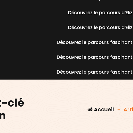
D
é
c
o
u
v
r
e
z
l
e
p
a
r
c
o
u
r
s
d
’
E
l
i
z
D
é
c
o
u
v
r
e
z
l
e
p
a
r
c
o
u
r
s
d
’
E
l
i
z
D
é
c
o
u
v
r
e
z
l
e
p
a
r
c
o
u
r
s
f
a
s
c
i
n
a
n
t
D
é
c
o
u
v
r
e
z
l
e
p
a
r
c
o
u
r
s
f
a
s
c
i
n
a
n
t
D
é
c
o
u
v
r
e
z
l
e
p
a
r
c
o
u
r
s
f
a
s
c
i
n
a
n
t
t-clé
Accueil
-
Art
n