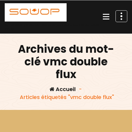
Aller
au
contenu
Batteries et générateur Souop et panneaux solaires portables
Souop
Archives du mot-
clé vmc double
flux
Accueil
-
Articles étiquetés "vmc double flux"