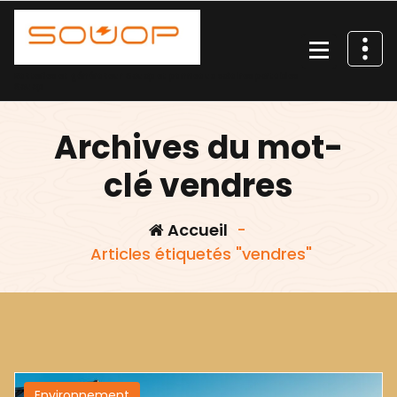
Aller
au
contenu
Batteries et générateur Souop et panneaux solaires portables
Souop
Archives du mot-
clé vendres
Accueil
-
Articles étiquetés "vendres"
Environnement