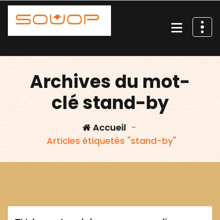
Aller
au
contenu
Batteries et générateur Souop et panneaux solaires portables
Souop
Archives du mot-
clé stand-by
Accueil
-
Articles étiquetés "stand-by"
,
,
,
box internet
coupure électrique
mode veille
,
Julien
stand-by
tv
Environnement
Maison