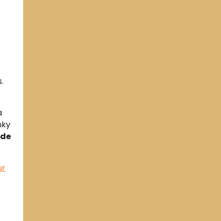
.
a
nky
 de
ur