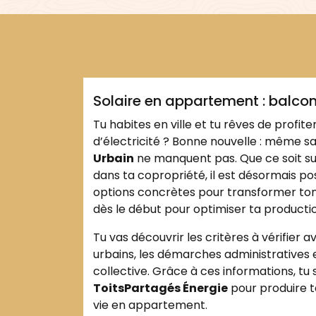
,
balcons solaires
énergie solaire urb
Julien
partagés
Environnement
Maison
Solaire en appartement : balcon
Tu habites en ville et tu rêves de profiter
d’électricité ? Bonne nouvelle : même san
Urbain
ne manquent pas. Que ce soit s
dans ta copropriété, il est désormais poss
options concrètes pour transformer to
dès le début pour optimiser ta producti
Tu vas découvrir les critères à vérifier a
urbains, les démarches administratives
collective. Grâce à ces informations, t
ToitsPartagés Énergie
pour produire t
vie en appartement.