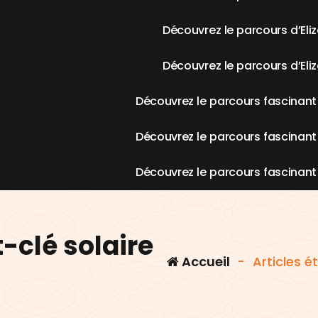
D
é
c
o
u
v
r
e
z
l
e
p
a
r
c
o
u
r
s
d
’
E
l
i
z
D
é
c
o
u
v
r
e
z
l
e
p
a
r
c
o
u
r
s
d
’
E
l
i
z
D
é
c
o
u
v
r
e
z
l
e
p
a
r
c
o
u
r
s
f
a
s
c
i
n
a
n
t
D
é
c
o
u
v
r
e
z
l
e
p
a
r
c
o
u
r
s
f
a
s
c
i
n
a
n
t
D
é
c
o
u
v
r
e
z
l
e
p
a
r
c
o
u
r
s
f
a
s
c
i
n
a
n
t
-clé solaire
Accueil
-
Articles é
t