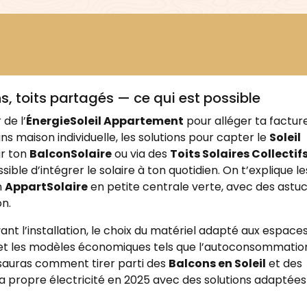
,
,
,
aine
panneaux solaires en copropriété
solaire en appartement
s, toits partagés — ce qui est possible
 de l’
ÉnergieSoleil Appartement
pour alléger ta factur
s maison individuelle, les solutions pour capter le
Soleil
ur ton
BalconSolaire
ou via des
Toits Solaires Collectif
ible d’intégrer le solaire à ton quotidien. On t’explique le
n
AppartSolaire
en petite centrale verte, avec des astu
on.
vant l’installation, le choix du matériel adapté aux espace
 et les modèles économiques tels que l’autoconsommatio
u sauras comment tirer parti des
Balcons en Soleil
et des
a propre électricité en 2025 avec des solutions adaptées 