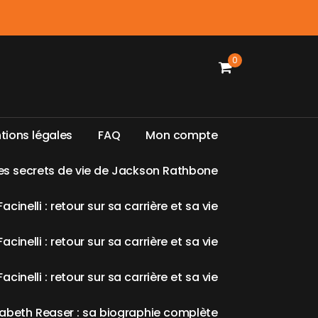
0
n
t
i
o
n
s
l
é
g
a
l
e
s
F
A
Q
M
o
n
c
o
m
p
t
e
e
s
s
e
c
r
e
t
s
d
e
v
i
e
d
e
J
a
c
k
s
o
n
R
a
t
h
b
o
n
e
F
a
c
i
n
e
l
l
i
:
r
e
t
o
u
r
s
u
r
s
a
c
a
r
r
i
è
r
e
e
t
s
a
v
i
e
F
a
c
i
n
e
l
l
i
:
r
e
t
o
u
r
s
u
r
s
a
c
a
r
r
i
è
r
e
e
t
s
a
v
i
e
F
a
c
i
n
e
l
l
i
:
r
e
t
o
u
r
s
u
r
s
a
c
a
r
r
i
è
r
e
e
t
s
a
v
i
e
a
b
e
t
h
R
e
a
s
e
r
:
s
a
b
i
o
g
r
a
p
h
i
e
c
o
m
p
l
è
t
e