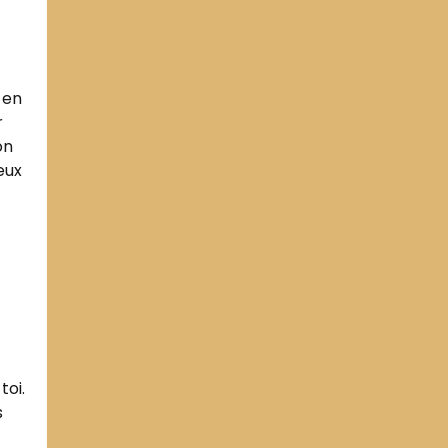
 en
r
on
eux
toi.
s