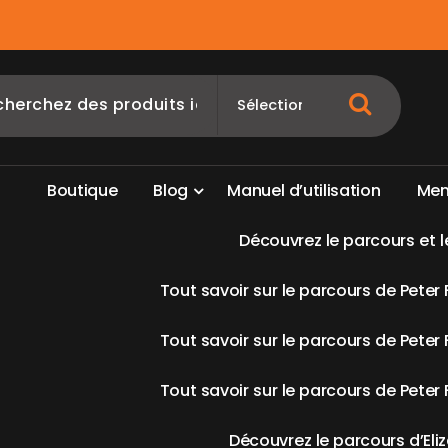
B
o
u
t
i
q
u
e
B
l
o
g
M
a
n
u
e
l
d
’
u
t
i
l
i
s
a
t
i
o
n
M
e
D
é
c
o
u
v
r
e
z
l
e
p
a
r
c
o
u
r
s
e
t
l
T
o
u
t
s
a
v
o
i
r
s
u
r
l
e
p
a
r
c
o
u
r
s
d
e
P
e
t
e
r
T
o
u
t
s
a
v
o
i
r
s
u
r
l
e
p
a
r
c
o
u
r
s
d
e
P
e
t
e
r
T
o
u
t
s
a
v
o
i
r
s
u
r
l
e
p
a
r
c
o
u
r
s
d
e
P
e
t
e
r
D
é
c
o
u
v
r
e
z
l
e
p
a
r
c
o
u
r
s
d
’
E
l
i
z