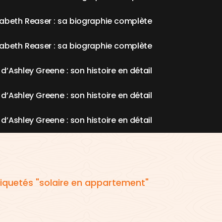
a
b
e
t
h
R
e
a
s
e
r
:
s
a
b
i
o
g
r
a
p
h
i
e
c
o
m
p
l
è
t
e
a
b
e
t
h
R
e
a
s
e
r
:
s
a
b
i
o
g
r
a
p
h
i
e
c
o
m
p
l
è
t
e
d
’
A
s
h
l
e
y
G
r
e
e
n
e
:
s
o
n
h
i
s
t
o
i
r
e
e
n
d
é
t
a
i
l
d
’
A
s
h
l
e
y
G
r
e
e
n
e
:
s
o
n
h
i
s
t
o
i
r
e
e
n
d
é
t
a
i
l
d
’
A
s
h
l
e
y
G
r
e
e
n
e
:
s
o
n
h
i
s
t
o
i
r
e
e
n
d
é
t
a
i
l
tiquetés "solaire en appartement"