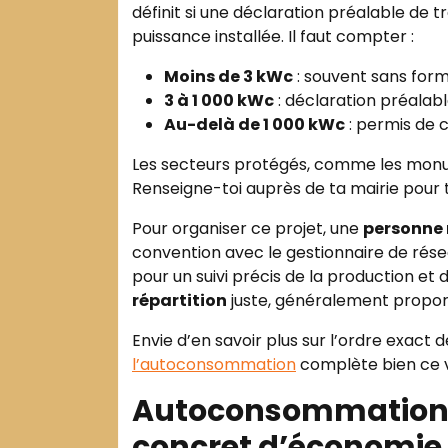
définit si une déclaration préalable de t
puissance installée. Il faut compter :
Moins de 3 kWc
: souvent sans form
3 à 1 000 kWc
: déclaration préalabl
Au-delà de 1 000 kWc
: permis de c
Les secteurs protégés, comme les monum
Renseigne-toi auprès de ta mairie pour 
Pour organiser ce projet, une
personne 
convention avec le gestionnaire de résea
pour un suivi précis de la production et 
répartition
juste, généralement propor
Envie d’en savoir plus sur l’ordre exact
l’autoconsommation
complète bien ce v
Autoconsommation c
concret d’économie 