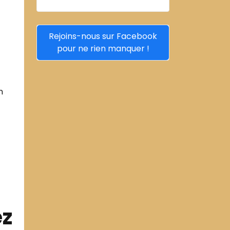
Rejoins-nous sur Facebook
pour ne rien manquer !
n
ez