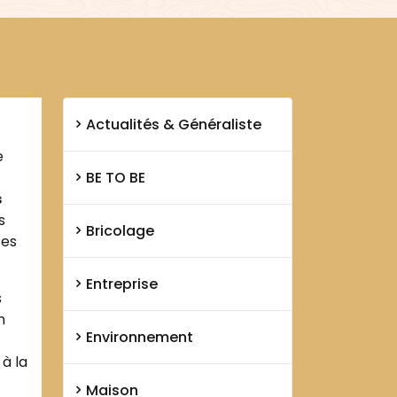
toits
Actualités & Généraliste
e
BE TO BE
s
s
Bricolage
ces
Entreprise
s
n
Environnement
à la
Maison