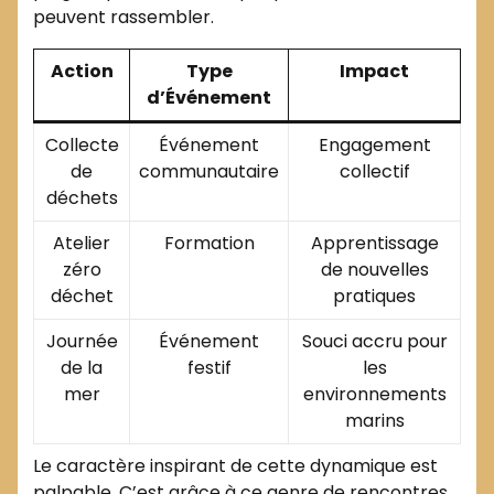
peuvent rassembler.
Action
Type
Impact
d’Événement
Collecte
Événement
Engagement
de
communautaire
collectif
déchets
Atelier
Formation
Apprentissage
zéro
de nouvelles
déchet
pratiques
Journée
Événement
Souci accru pour
de la
festif
les
mer
environnements
marins
Le caractère inspirant de cette dynamique est
palpable. C’est grâce à ce genre de rencontres