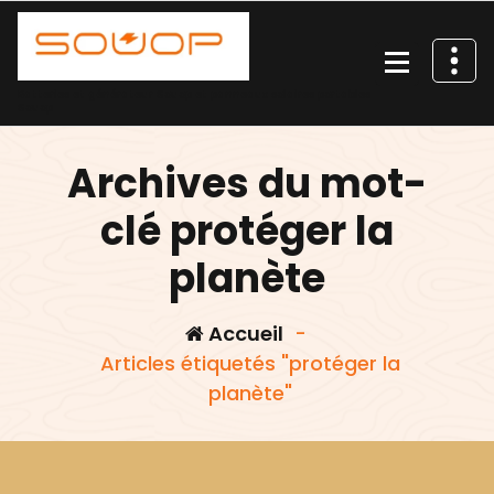
Aller
au
contenu
Batteries et générateur Souop et panneaux solaires portables
Souop
Archives du mot-
clé protéger la
planète
Accueil
-
Articles étiquetés "protéger la
planète"