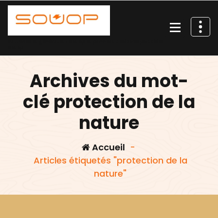
Aller
au
contenu
Batteries et générateur Souop et panneaux solaires portables
Souop
Archives du mot-
clé protection de la
nature
Accueil
-
Articles étiquetés "protection de la
nature"