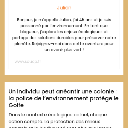
Julien
Bonjour, je m’appelle Julien, j’ai 45 ans et je suis
passionné par l’environnement. En tant que
blogueur, j’explore les enjeux écologiques et
partage des solutions durables pour préserver notre
planète. Rejoignez-moi dans cette aventure pour
un avenir plus vert !
www.souop.fr
,
,
,
colonies
environnement
golfe
police de
,
Julien
l'environnement
protection de la nature
Environnement
Un individu peut anéantir une colonie :
la police de l’environnement protège le
Golfe
Dans le contexte écologique actuel, chaque
action compte. La protection des milieux