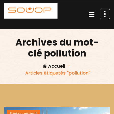
Aller
au
contenu
Batteries et générateur Souop et panneaux solaires portables
Souop
Archives du mot-
clé pollution
Accueil
-
Articles étiquetés "pollution"
Environnement