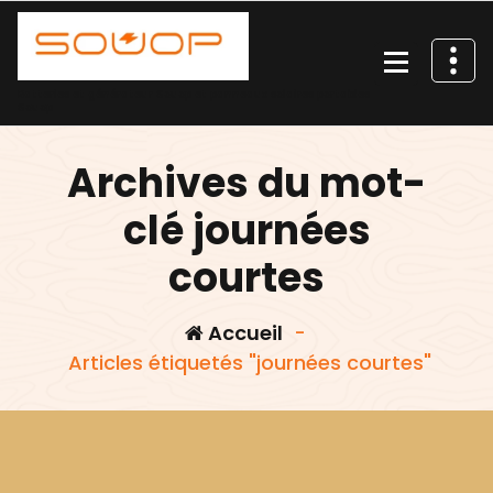
Aller
au
contenu
Batteries et générateur Souop et panneaux solaires portables
Souop
Archives du mot-
clé journées
courtes
Accueil
-
Articles étiquetés "journées courtes"