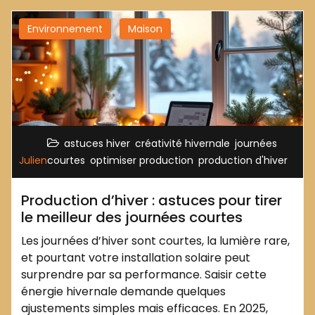
Environnement
Maison
,
,
astuces hiver
créativité hivernale
journées
,
,
Julien
courtes
optimiser production
production d'hiver
Production d’hiver : astuces pour tirer
le meilleur des journées courtes
Les journées d’hiver sont courtes, la lumière rare,
et pourtant votre installation solaire peut
surprendre par sa performance. Saisir cette
énergie hivernale demande quelques
ajustements simples mais efficaces. En 2025,