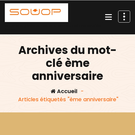
Aller
au
contenu
Batteries et générateur Souop et panneaux solaires portables
Souop
Archives du mot-
clé ème
anniversaire
Accueil
-
Articles étiquetés "ème anniversaire"