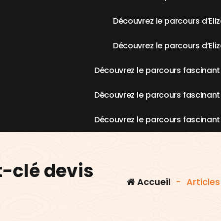
D
é
c
o
u
v
r
e
z
l
e
p
a
r
c
o
u
r
s
d
’
E
l
i
z
D
é
c
o
u
v
r
e
z
l
e
p
a
r
c
o
u
r
s
d
’
E
l
i
z
D
é
c
o
u
v
r
e
z
l
e
p
a
r
c
o
u
r
s
f
a
s
c
i
n
a
n
t
D
é
c
o
u
v
r
e
z
l
e
p
a
r
c
o
u
r
s
f
a
s
c
i
n
a
n
t
D
é
c
o
u
v
r
e
z
l
e
p
a
r
c
o
u
r
s
f
a
s
c
i
n
a
n
t
-clé devis
Accueil
-
Article