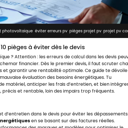
,
,
,
et photovoltaïque
éviter erreurs pv
pièges projet pv
projet pv co
 10 pièges à éviter dès le devis
ue ? Attention : les erreurs de calcul dans les devis peu
chemar financier. Dès le premier devis, il faut scruter ch
s et garantir une rentabilité optimale. Ce guide te dévoile
a mauvaise évaluation des besoins énergétiques. Tu
matériel, anticiper les frais d’entretien, et bien intégrer
ir, précis et rentable, loin des impairs trop fréquents.
 et d’entretien dans le devis pour éviter les dépassements
énergétiques
en se basant sur des factures réelles.
erformances des marques et modèles pour optimiser le