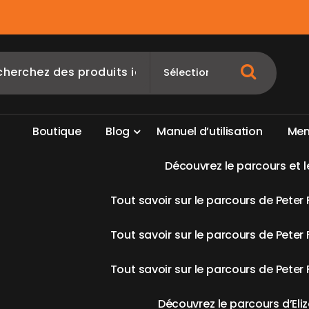
B
o
u
t
i
q
u
e
B
l
o
g
M
a
n
u
e
l
d
’
u
t
i
l
i
s
a
t
i
o
n
M
e
D
é
c
o
u
v
r
e
z
l
e
p
a
r
c
o
u
r
s
e
t
l
T
o
u
t
s
a
v
o
i
r
s
u
r
l
e
p
a
r
c
o
u
r
s
d
e
P
e
t
e
r
T
o
u
t
s
a
v
o
i
r
s
u
r
l
e
p
a
r
c
o
u
r
s
d
e
P
e
t
e
r
T
o
u
t
s
a
v
o
i
r
s
u
r
l
e
p
a
r
c
o
u
r
s
d
e
P
e
t
e
r
D
é
c
o
u
v
r
e
z
l
e
p
a
r
c
o
u
r
s
d
’
E
l
i
z