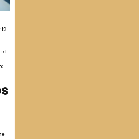
 12
 et
rs
es
re