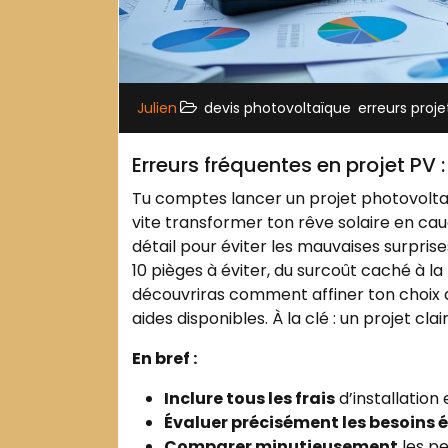
,
Julien
devis photovoltaïque
erreurs proj
Erreurs fréquentes en projet PV :
Tu comptes lancer un projet photovoltaïq
vite transformer ton rêve solaire en cau
détail pour éviter les mauvaises surprise
10 pièges à éviter, du surcoût caché à l
découvriras comment affiner ton choix de 
aides disponibles. À la clé : un projet cla
En bref :
Inclure tous les frais
d’installation
Évaluer précisément les besoins 
Comparer minutieusement
les p