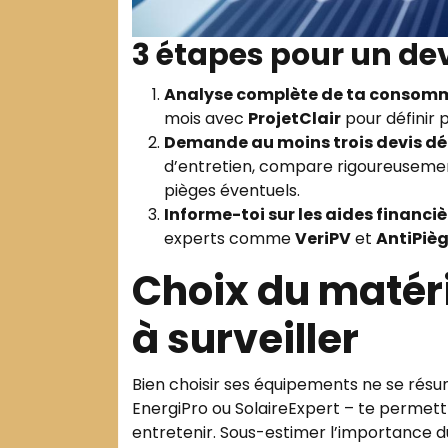
3 étapes pour un dev
Analyse complète de ta consom
mois avec
ProjetClair
pour définir 
Demande au moins trois devis dét
d’entretien, compare rigoureuseme
pièges éventuels.
Informe-toi sur les aides financiè
experts comme
VeriPV
et
AntiPiè
Choix du matéri
à surveiller
Bien choisir ses équipements ne se résu
EnergiPro ou SolaireExpert – te permet
entretenir. Sous-estimer l’importance d