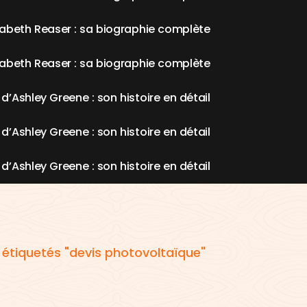
a
b
e
t
h
R
e
a
s
e
r
:
s
a
b
i
o
g
r
a
p
h
i
e
c
o
m
p
l
è
t
e
a
b
e
t
h
R
e
a
s
e
r
:
s
a
b
i
o
g
r
a
p
h
i
e
c
o
m
p
l
è
t
e
d
’
A
s
h
l
e
y
G
r
e
e
n
e
:
s
o
n
h
i
s
t
o
i
r
e
e
n
d
é
t
a
i
l
d
’
A
s
h
l
e
y
G
r
e
e
n
e
:
s
o
n
h
i
s
t
o
i
r
e
e
n
d
é
t
a
i
l
d
’
A
s
h
l
e
y
G
r
e
e
n
e
:
s
o
n
h
i
s
t
o
i
r
e
e
n
d
é
t
a
i
l
s étiquetés "devis photovoltaïque"