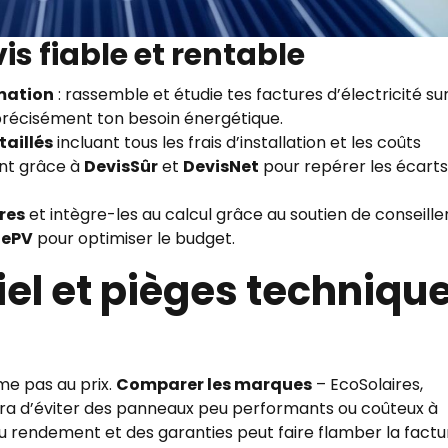
is fiable et rentable
mation
: rassemble et étudie tes factures d’électricité sur
précisément ton besoin énergétique.
aillés
incluant tous les frais d’installation et les coûts
nt grâce à
DevisSûr
et
DevisNet
pour repérer les écarts
res
et intègre-les au calcul grâce au soutien de conseille
gePV
pour optimiser le budget.
el et pièges techniqu
me pas au prix.
Comparer les marques
– EcoSolaires,
tra d’éviter des panneaux peu performants ou coûteux à
u rendement et des garanties peut faire flamber la factu