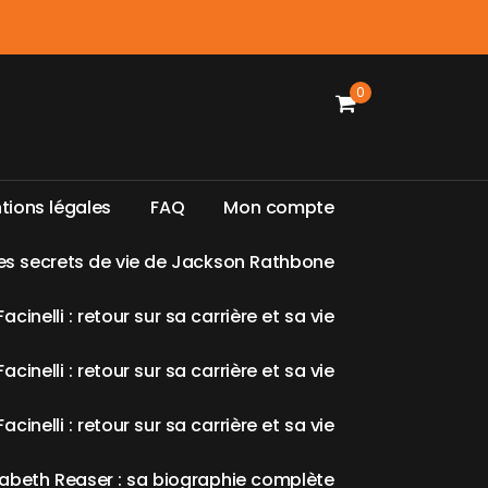
0
n
t
i
o
n
s
l
é
g
a
l
e
s
F
A
Q
M
o
n
c
o
m
p
t
e
e
s
s
e
c
r
e
t
s
d
e
v
i
e
d
e
J
a
c
k
s
o
n
R
a
t
h
b
o
n
e
F
a
c
i
n
e
l
l
i
:
r
e
t
o
u
r
s
u
r
s
a
c
a
r
r
i
è
r
e
e
t
s
a
v
i
e
F
a
c
i
n
e
l
l
i
:
r
e
t
o
u
r
s
u
r
s
a
c
a
r
r
i
è
r
e
e
t
s
a
v
i
e
F
a
c
i
n
e
l
l
i
:
r
e
t
o
u
r
s
u
r
s
a
c
a
r
r
i
è
r
e
e
t
s
a
v
i
e
a
b
e
t
h
R
e
a
s
e
r
:
s
a
b
i
o
g
r
a
p
h
i
e
c
o
m
p
l
è
t
e