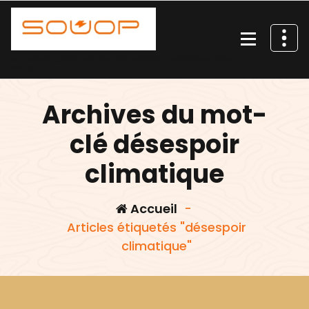
Aller
au
contenu
Batteries et générateur Souop et panneaux solaires portables
Souop
Archives du mot-
clé désespoir
climatique
Accueil
-
Articles étiquetés "désespoir
climatique"