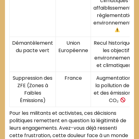
climatiques et
affaiblissement de
réglementations
environnementale
Démantèlement
Union
Recul historique su
du pacte vert
Européenne
les objectifs
environnementau
et climatiques
Suppression des
France
Augmentation de
ZFE (Zones à
la pollution de l’ai
Faibles
et des émissions d
Émissions)
CO₂
Pour les militants et activistes, ces décisions
politiques remettent en question la légitimité de
leurs engagements. Avez-vous déjà ressenti
cette frustration, cette douleur face à un monde