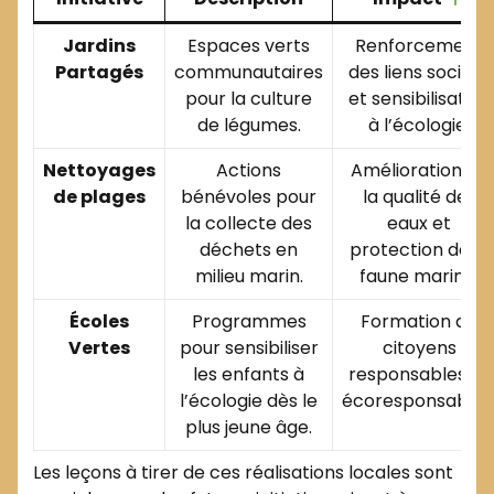
Jardins
Espaces verts
Renforcement
Partagés
communautaires
des liens sociaux
pour la culture
et sensibilisation
de légumes.
à l’écologie.
Nettoyages
Actions
Amélioration de
de plages
bénévoles pour
la qualité des
la collecte des
eaux et
déchets en
protection de la
milieu marin.
faune marine.
Écoles
Programmes
Formation de
Vertes
pour sensibiliser
citoyens
les enfants à
responsables et
l’écologie dès le
écoresponsables
plus jeune âge.
Les leçons à tirer de ces réalisations locales sont