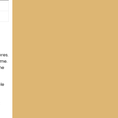
res.
ime.
une
le
x