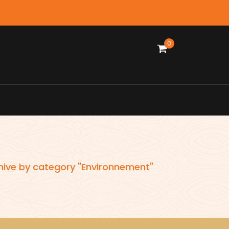
0
hive by category "Environnement"