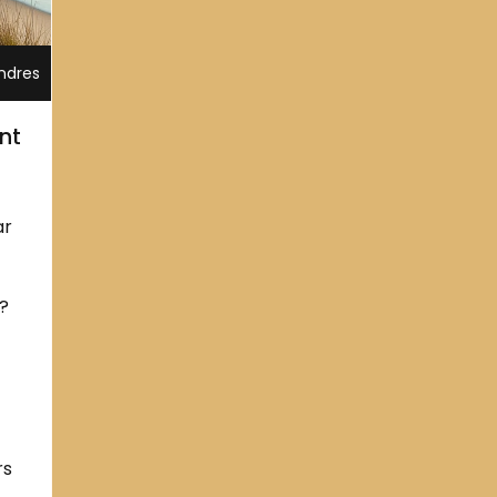
ndres
nt
ar
?
rs