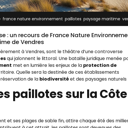
,
,
,
,
e
france nature environnement
paillotes
paysage maritime
ve
oise : un recours de France Nature Environneme
time de Vendres
ulièrement à Vendres, sont le théâtre d’une controverse
tes
qui jalonnent le littoral. Une bataille juridique menée p
ement
met en lumière les enjeux de la
protection de
rritoire. Quelle sera la destinée de ces établissements
réservation de la
biodiversité
et des paysages naturels 
es paillotes sur la Côte
nt et ses plages de sable fin, attire chaque été des millie
contribuent à cet attrait, les paillotes sont devenues des