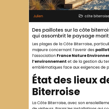
Julien
côte biterrois
Des paillotes sur la côte biterr
qui assombrit le paysage mari
Les plages de la Côte Biterroise, partic
majeure concernant l’avenir des
paillo
l’association
France Nature Environn
l’environnement
et de la gestion du te
emblématiques face aux exigences de p
État des lieux d
Biterroise
La Côte Biterroise, avec son ensoleilleme
de visiteurs. Parmi les installations qui 