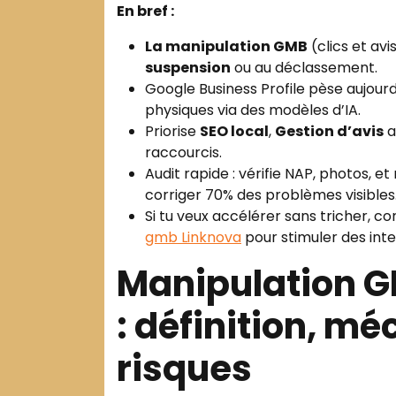
En bref :
La manipulation GMB
(clics et avi
suspension
ou au déclassement.
Google Business Profile pèse aujourd
physiques via des modèles d’IA.
Priorise
SEO local
,
Gestion d’avis
a
raccourcis.
Audit rapide : vérifie NAP, photos, e
corriger 70% des problèmes visibles
Si tu veux accélérer sans tricher,
gmb Linknova
pour stimuler des inte
Manipulation G
: définition, m
risques