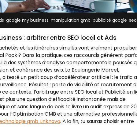
,
,
,
,
ds
google my business
manipulation gmb
publicité google
seo
ness : arbitrer entre SEO local et Ads
s achetés et les itinéraires simulés vont vraiment propulser
al Pack ? Dans la pratique, ces raccourcis génèrent parfo
’hui à des systèmes d’analyse comportementale poussés q
sion et cohérence des avis. La Boulangerie Marcel,
 testé un petit coup d’accélérateur artificiel : le trafic a
urveillance. Résultat : perte de visibilité et recrutement d
ce contexte, l’arbitrage entre SEO local et Publicité en l
 plus une question d’efficacité instantanée mais de
ique et sans langue de bois te livre un audit express de 30
our l’Optimisation GMB et une alternative professionnelle
echnologie gmb Linknova
. À la fin, tu sauras choisir entre