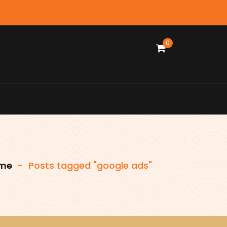
0
me
-
Posts tagged "google ads"