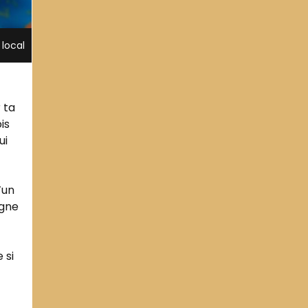
 local
 ta
is
ui
’un
igne
 si