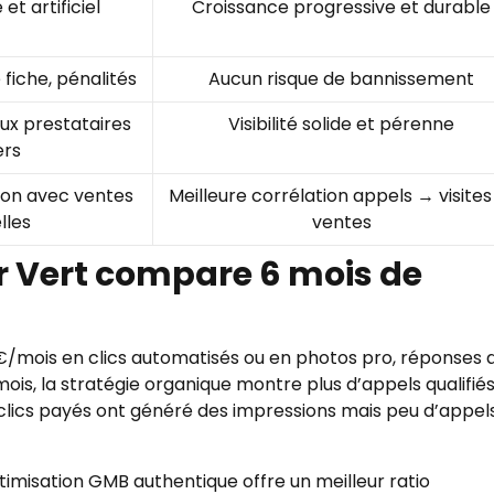
et artificiel
Croissance progressive et durable
fiche, pénalités
Aucun risque de bannissement
x prestataires
Visibilité solide et pérenne
ers
tion avec ventes
Meilleure corrélation appels → visite
lles
ventes
er Vert compare 6 mois de
€/mois en clics automatisés ou en photos pro, réponses 
ois, la stratégie organique montre plus d’appels qualifiés
 clics payés ont généré des impressions mais peu d’appel
timisation GMB authentique offre un meilleur ratio