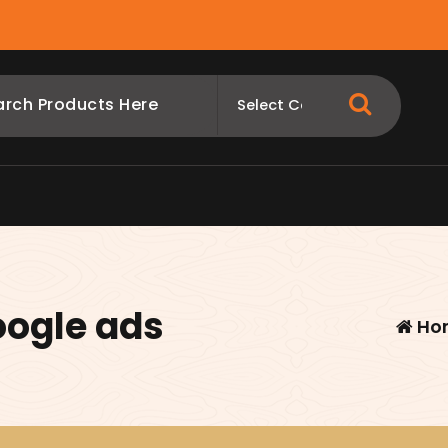
oogle ads
Ho