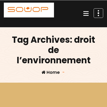
Skip
to
content
Batteries et générateur Souop et panneaux solaires portables
Souop
Tag Archives: droit
de
l’environnement
Home
-